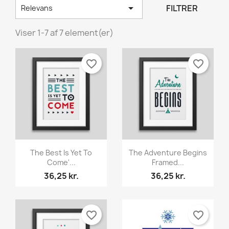

FILTRER
Relevans
Viser 1-7 af 7 element(er)
favorite_border
favorite_border
Vis her
Vis her


The Best Is Yet To
The Adventure Begins
Come'...
Framed...
36,25 kr.
36,25 kr.
favorite_border
favorite_border