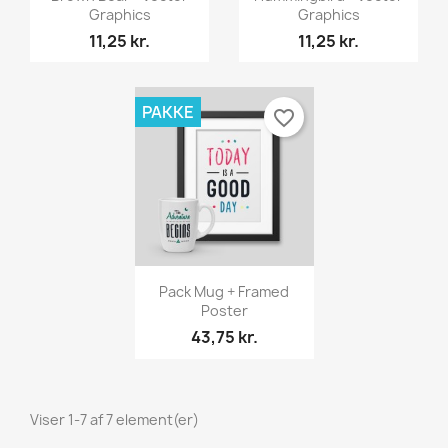
Graphics
Graphics
11,25 kr.
11,25 kr.
PAKKE
favorite_border
Vis her

Pack Mug + Framed
Poster
43,75 kr.
Viser 1-7 af 7 element(er)